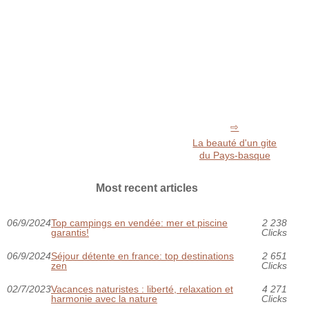
La beauté d'un gite
du Pays-basque
Most recent articles
06/9/2024
Top campings en vendée: mer et piscine
2 238
garantis!
Clicks
06/9/2024
Séjour détente en france: top destinations
2 651
zen
Clicks
02/7/2023
Vacances naturistes : liberté, relaxation et
4 271
harmonie avec la nature
Clicks