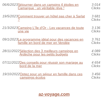
06/6/2023
Séjourner dans un camping 4 étoiles en
3 014
Camargue : un véritable rêve !
Clicks
19/5/2023
Comment trouver un hôtel pas cher à Sarlat
3 681
?
Clicks
21/3/2023
Camping L'île d'Or - Les vacances de toute
3 136
une vie
Clicks
09/1/2023
Le programme idéal pour des vacances en
3 761
famille en bord de mer en Vendée
Clicks
28/11/2022
Sélection des 3 meilleurs campings en
4 089
Ardèche pour les petits budgets
Clicks
07/11/2022
Des conseils pour réussir son mariage au
4 654
bord de la mer
Clicks
19/10/2022
Optez pour un séjour en famille dans ces
3 456
campings écolos
Clicks
az-voyage.com