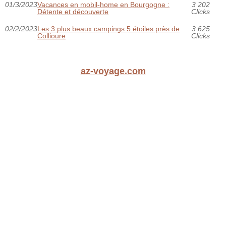
01/3/2023
Vacances en mobil-home en Bourgogne :
3 202
Détente et découverte
Clicks
02/2/2023
Les 3 plus beaux campings 5 étoiles près de
3 625
Collioure
Clicks
az-voyage.com