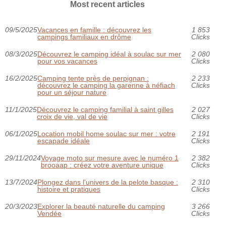
Most recent articles
09/5/2025
Vacances en famille : découvrez les
1 853
campings familiaux en drôme
Clicks
08/3/2025
Découvrez le camping idéal à soulac sur mer
2 080
pour vos vacances
Clicks
16/2/2025
Camping tente près de perpignan :
2 233
découvrez le camping la garenne à néfiach
Clicks
pour un séjour nature
11/1/2025
Découvrez le camping familial à saint gilles
2 027
croix de vie, val de vie
Clicks
06/1/2025
Location mobil home soulac sur mer : votre
2 191
escapade idéale
Clicks
29/11/2024
Voyage moto sur mesure avec le numéro 1
2 382
brooaap : créez votre aventure unique
Clicks
13/7/2024
Plongez dans l'univers de la pelote basque :
2 310
histoire et pratiques
Clicks
20/3/2023
Explorer la beauté naturelle du camping
3 266
Vendée
Clicks