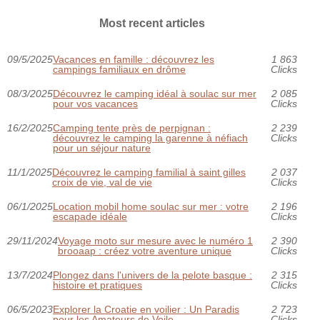
Most recent articles
09/5/2025
Vacances en famille : découvrez les
1 863
campings familiaux en drôme
Clicks
08/3/2025
Découvrez le camping idéal à soulac sur mer
2 085
pour vos vacances
Clicks
16/2/2025
Camping tente près de perpignan :
2 239
découvrez le camping la garenne à néfiach
Clicks
pour un séjour nature
11/1/2025
Découvrez le camping familial à saint gilles
2 037
croix de vie, val de vie
Clicks
06/1/2025
Location mobil home soulac sur mer : votre
2 196
escapade idéale
Clicks
29/11/2024
Voyage moto sur mesure avec le numéro 1
2 390
brooaap : créez votre aventure unique
Clicks
13/7/2024
Plongez dans l'univers de la pelote basque :
2 315
histoire et pratiques
Clicks
06/5/2023
Explorer la Croatie en voilier : Un Paradis
2 723
pour les Amateurs de Voile.
Clicks