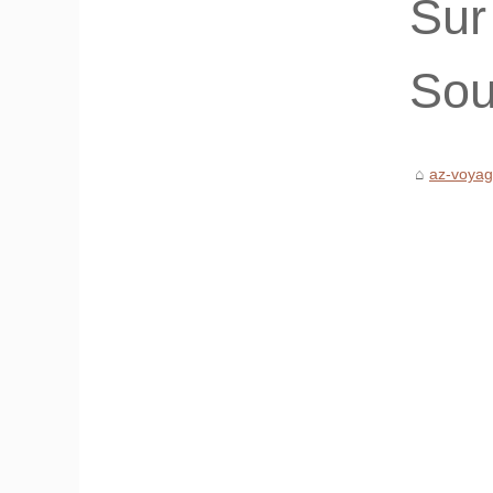
Sur
Sou
az-voya