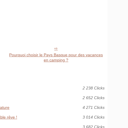
Pourquoi choisir le Pays Basque pour des vacances
en camping ?
2 238 Clicks
2 652 Clicks
nature
4 271 Clicks
ble rêve !
3 014 Clicks
3 682 Clicks