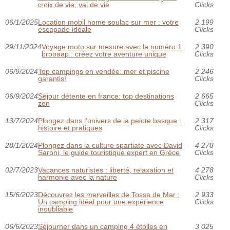
croix de vie, val de vie
Clicks
06/1/2025
Location mobil home soulac sur mer : votre
2 199
escapade idéale
Clicks
29/11/2024
Voyage moto sur mesure avec le numéro 1
2 390
brooaap : créez votre aventure unique
Clicks
06/9/2024
Top campings en vendée: mer et piscine
2 246
garantis!
Clicks
06/9/2024
Séjour détente en france: top destinations
2 665
zen
Clicks
13/7/2024
Plongez dans l'univers de la pelote basque :
2 317
histoire et pratiques
Clicks
28/1/2024
Plongez dans la culture spartiate avec David
4 278
Saroni, le guide touristique expert en Grèce
Clicks
02/7/2023
Vacances naturistes : liberté, relaxation et
4 278
harmonie avec la nature
Clicks
15/6/2023
Découvrez les merveilles de Tossa de Mar :
2 933
Un camping idéal pour une expérience
Clicks
inoubliable
06/6/2023
Séjourner dans un camping 4 étoiles en
3 025