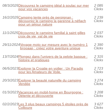
08/3/2025
Découvrez le camping idéal à soulac sur mer
2 085
pour vos vacances
Clicks
16/2/2025
Camping tente près de perpignan :
2 239
découvrez le camping la garenne à néfiach
Clicks
pour un séjour nature
11/1/2025
Découvrez le camping familial à saint gilles
2 037
croix de vie, val de vie
Clicks
29/11/2024
Voyage moto sur mesure avec le numéro 1
2 390
brooaap : créez votre aventure unique
Clicks
13/7/2024
Plongez dans l'univers de la pelote basque :
2 315
histoire et pratiques
Clicks
06/5/2023
Explorer la Croatie en voilier : Un Paradis
2 723
pour les Amateurs de Voile.
Clicks
20/3/2023
Explorer la beauté naturelle du camping
3 274
Vendée
Clicks
01/3/2023
Vacances en mobil-home en Bourgogne :
3 208
Détente et découverte
Clicks
02/2/2023
Les 3 plus beaux campings 5 étoiles près de
3 627
Collioure
Clicks