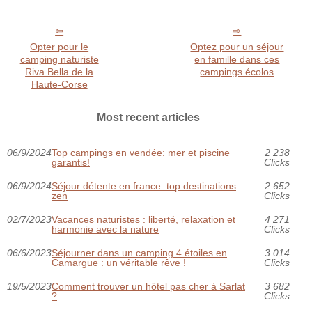
Opter pour le
Optez pour un séjour
camping naturiste
en famille dans ces
Riva Bella de la
campings écolos
Haute-Corse
Most recent articles
06/9/2024
Top campings en vendée: mer et piscine
2 238
garantis!
Clicks
06/9/2024
Séjour détente en france: top destinations
2 652
zen
Clicks
02/7/2023
Vacances naturistes : liberté, relaxation et
4 271
harmonie avec la nature
Clicks
06/6/2023
Séjourner dans un camping 4 étoiles en
3 014
Camargue : un véritable rêve !
Clicks
19/5/2023
Comment trouver un hôtel pas cher à Sarlat
3 682
?
Clicks